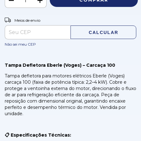
ALTERAR CEP
Entregas para o CEP:
Meios de envio
CALCULAR
Não sei meu CEP
Tampa Defletora Eberle (Voges) – Carcaça 100
Tampa defletora para motores elétricos Eberle (Voges)
carcaça 100 (faixa de potência típica: 2,2–4 kW). Cobre e
protege a ventoinha externa do motor, direcionando o fluxo
de ar para refrigeração eficiente da carcaça. Peça de
reposição com dimensional original, garantindo encaixe
perfeito e desempenho térmico do motor. Vendida por
unidade.
📋 Especificações Técnicas: