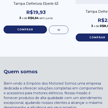
Tampa Defletora Eberle 63
Tampa Deflet
R$19,93
3
x de
R$6,64
sem juros
R$2
3
x de
R$8,
Quem somos
Bem-vindo à Empório dos Motores! Somos uma empresa
dedicada a oferecer soluções completas em componentes
e acessórios para motores elétricos. Nossa missão é
fornecer produtos de alta qualidade com um atendimento
excepcional, ajudando nossos clientes a alcançar o máximo
desempenho e eficiência em seus projetos.