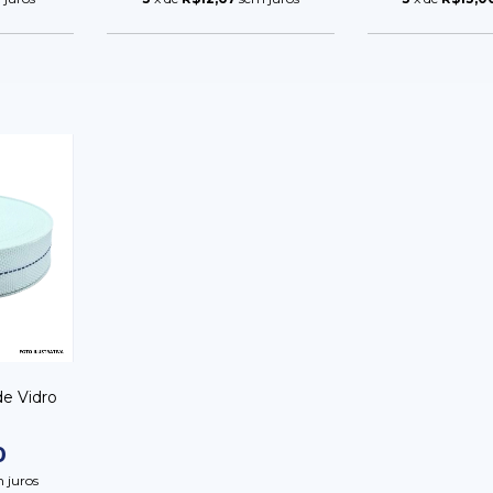
de Vidro
0
 juros