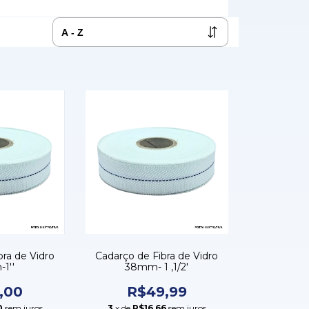
bra de Vidro
Cadarço de Fibra de Vidro
1''
38mm- 1 ,1/2'
,00
R$49,99
0
sem juros
3
x de
R$16,66
sem juros