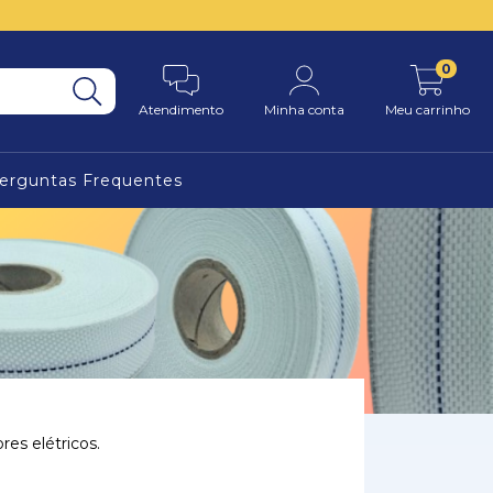
0
Atendimento
Minha conta
Meu carrinho
erguntas Frequentes
es elétricos.