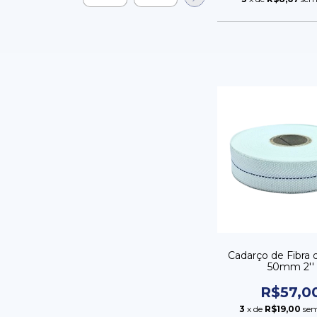
Cadarço de Fibra 
50mm 2''
R$57,0
3
x de
R$19,00
sem