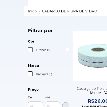
Início
>
CADARÇO DE FIBRA DE VIDRO
Filtrar por
Cor
Branco (5)
Marca
Krempel (5)
Cadarço de Fibra 
Preço
13mm- 1/2
De
Até
R$26,0
3
x de
R$8,67
sem