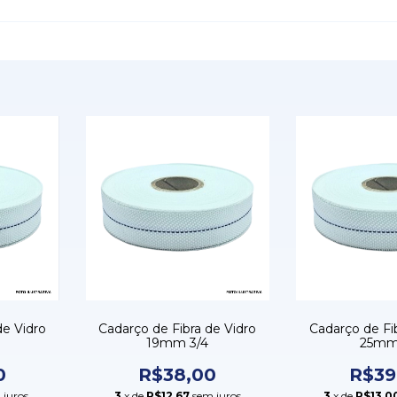
de Vidro
Cadarço de Fibra de Vidro
Cadarço de Fi
19mm 3/4
25mm-
0
R$38,00
R$39
 juros
3
x de
R$12,67
sem juros
3
x de
R$13,0